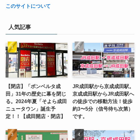
このサイトについて
人気記事
【閉店】「ボンベルタ成
JR成田駅から京成成田駅。
田」31年の歴史に幕を閉じ
京成成田駅からJR成田駅へ
る。2024年夏「そよら成田
の徒歩での移動方法！徒歩
ニュータウン」誕生予
約3〜5分（信号待ち次第）
定！！【成田開店・閉店】
です。