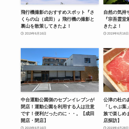
飛行機撮影のおすすめスポット『さ
自然の気持
くらの山（成田）』飛行機の撮影と
『宗吾霊堂
裏山を散策してきたよ！
きたよ！
2019年6月16日
2019年6月16日
中台運動公園側のセブンイレブンが
公津の杜の
閉店！運動公園を利用する人は注意
「しゃぶ葉
です！便利だったのに・・。【成田
族で楽しめま
開店・閉店】
店探訪】
2019年6月16日
2019年4月28日