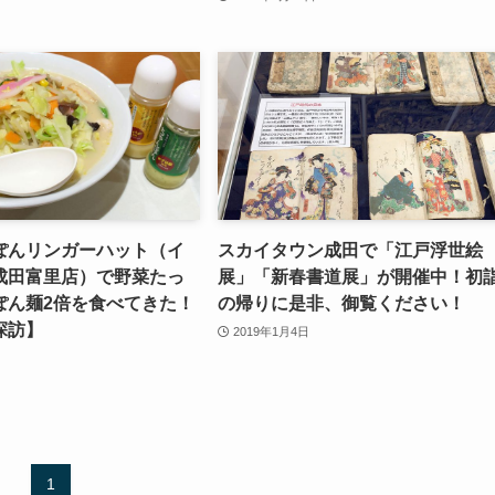
ぽんリンガーハット（イ
スカイタウン成田で「江戸浮世絵
成田富里店）で野菜たっ
展」「新春書道展」が開催中！初
ぽん麺2倍を食べてきた！
の帰りに是非、御覧ください！
探訪】
2019年1月4日
1