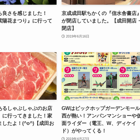
ち良さを感じました！
京成成田駅ちかくの『信水舎書店
紫陽花まつり』に行って
が閉店していました。【成田開店
閉店】
2019年6月16日
あるしゃぶしゃぶのお店
GWはビックホップガーデンモー
」に行ってきました！家
西が熱い！アンパンマンショーや
したよ！(^o^)【成田お
面ライダー（電王、W、ディケイ
ド）がやってくる！
2019年4月27日