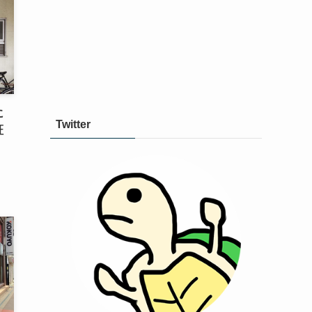
に
Twitter
証