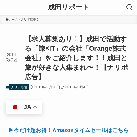
成田リポート
ホーム
ナリポ広告
【求人募集あり！】成田で活動す
る「旅×IT」の会社『Orange株式
2018
会社』をご紹介します！！成田と
3/04
旅が好きな人集まれ〜！【ナリポ
広告】
2018年2月20日
2018年3月4日
ナリポ広告
JA
▶今だけ超お得！Amazonタイムセールはこちら