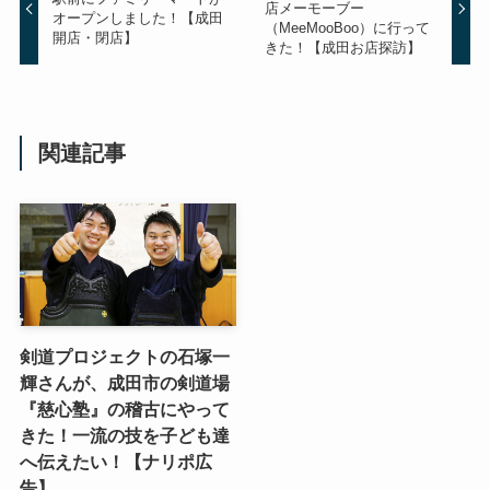
店メーモーブー
オープンしました！【成田
（MeeMooBoo）に行って
開店・閉店】
きた！【成田お店探訪】
関連記事
剣道プロジェクトの石塚一
輝さんが、成田市の剣道場
『慈心塾』の稽古にやって
きた！一流の技を子ども達
へ伝えたい！【ナリポ広
告】