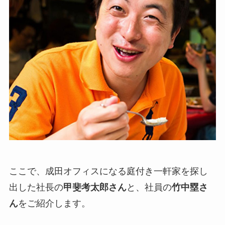
ここで、成田オフィスになる庭付き一軒家を探し
出した社長の
甲斐考太郎さん
と、社員の
竹中塁さ
ん
をご紹介します。