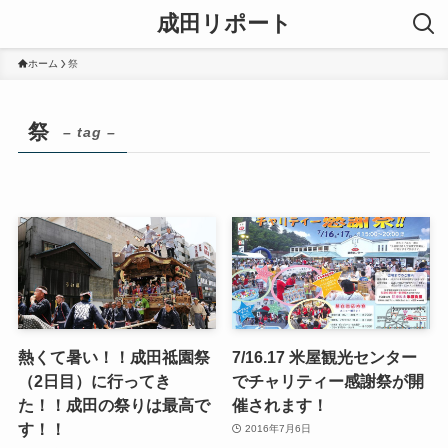
成田リポート
ホーム
祭
祭
– tag –
熱くて暑い！！成田祗園祭
7/16.17 米屋観光センター
（2日目）に行ってき
でチャリティー感謝祭が開
た！！成田の祭りは最高で
催されます！
す！！
2016年7月6日