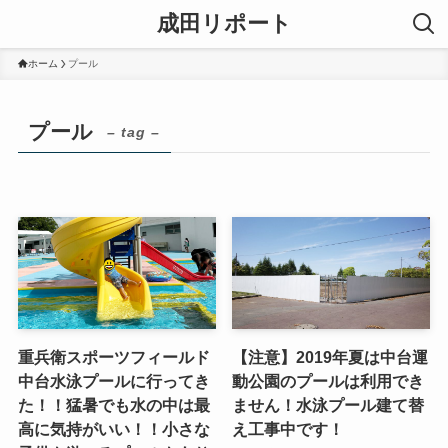
成田リポート
ホーム
プール
プール
– tag –
重兵衛スポーツフィールド
【注意】2019年夏は中台運
中台水泳プールに行ってき
動公園のプールは利用でき
た！！猛暑でも水の中は最
ません！水泳プール建て替
高に気持がいい！！小さな
え工事中です！