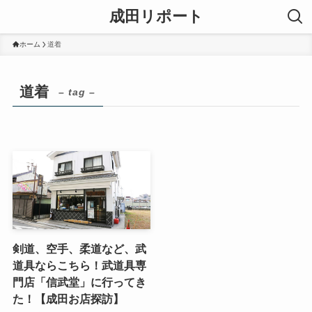
成田リポート
ホーム
道着
道着
– tag –
剣道、空手、柔道など、武
道具ならこちら！武道具専
門店「信武堂」に行ってき
た！【成田お店探訪】