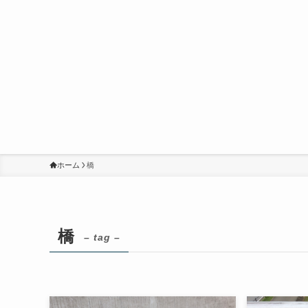
ホーム
橋
橋
– tag –