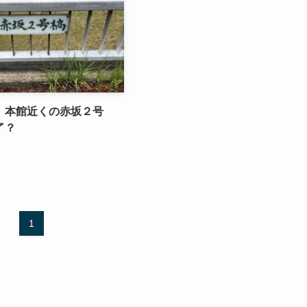
、本館近くの赤坂２号
了？
1