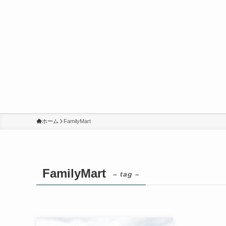
ホーム
FamilyMart
FamilyMart
– tag –