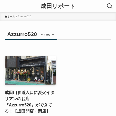
成田リポート
ホーム
Azzurro520
Azzurro520
– tag –
成田山参道入口に炭火イタ
リアンのお店
『Azzurro520』ができて
る！【成田開店・閉店】