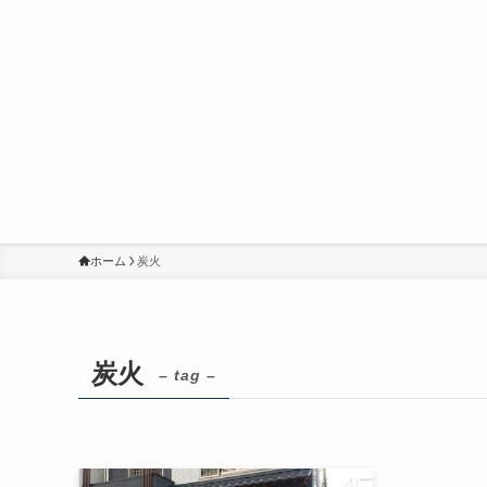
ホーム
炭火
炭火
– tag –