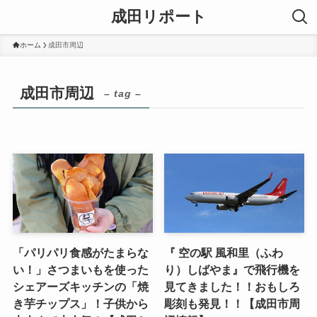
成田リポート
ホーム
成田市周辺
成田市周辺
– tag –
「パリパリ食感がたまらな
『 空の駅 風和里（ふわ
い！」さつまいもを使った
り）しばやま』で飛行機を
シェアーズキッチンの「焼
見てきました！！おもしろ
き芋チップス」！子供から
彫刻も発見！！【成田市周