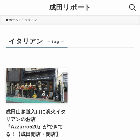
成田リポート
ホーム
イタリアン
イタリアン
– tag –
成田山参道入口に炭火イタ
リアンのお店
『Azzurro520』ができて
る！【成田開店・閉店】